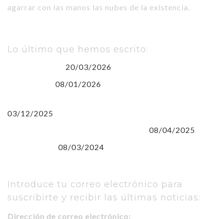
agarrar con las manos las nubes de la existencia.
Lo último que hemos escrito:
20/03/2026
Euskara gara
08/01/2026
(sin título)
EUSKARAren NAZIOARTEKO EGUNA
03/12/2025
08/04/2025
CLARA CAMPOAMOR Y SIRIMIRI
08/03/2024
8 de Marzo
Introduce tu correo electrónico para
suscribirte y recibir las últimas noticias:
Dirección de correo electrónico: