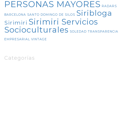
PERSONAS MAYORES
RADARS
Siribloga
BARCELONA
SANTO DOMINGO DE SILOS
Sirimiri Servicios
Sirimiri
Socioculturales
SOLEDAD
TRANSPARENCIA
EMPRESARIAL
VINTAGE
Categorías
8DEMARZO
Amalia Pérez Orozco
Banco de Alimentos de Araba
BIZAN
Comision de Igualdad
CUIDADOS