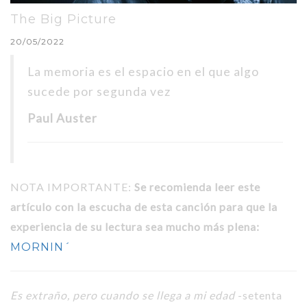
The Big Picture
20/05/2022
La memoria es el espacio en el que algo
sucede por segunda vez
Paul Auster
NOTA IMPORTANTE:
Se recomienda leer este
artículo con la escucha de esta canción para que la
experiencia de su lectura sea mucho más plena:
MORNIN´
Es extraño, pero cuando se llega a mi edad
-setenta