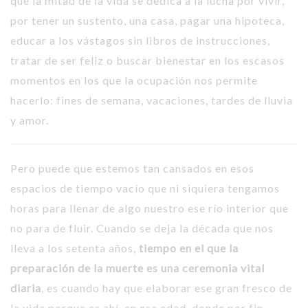
que la mitad de la vida se dedica a la lucha por vivir,
por tener un sustento, una casa, pagar una hipoteca,
educar a los vástagos sin libros de instrucciones,
tratar de ser feliz o buscar bienestar en los escasos
momentos en los que la ocupación nos permite
hacerlo: fines de semana, vacaciones, tardes de lluvia
y amor.
Pero puede que estemos tan cansados en esos
espacios de tiempo vacío que ni siquiera tengamos
horas para llenar de algo nuestro ese río interior que
no para de fluir. Cuando se deja la década que nos
lleva a los setenta años,
tiempo en el que la
preparación de la muerte es una ceremonia vital
diaria
, es cuando hay que elaborar ese gran fresco de
la vida porque es ahí, en esa edad, donde por fin