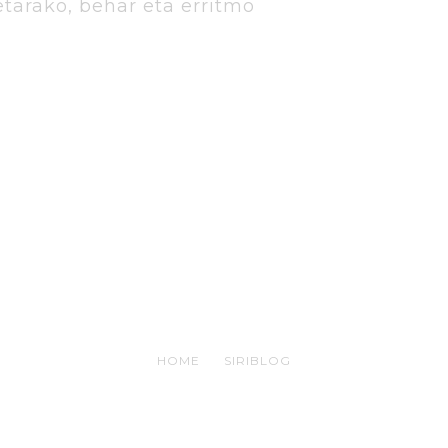
retarako, behar eta erritmo
S
s
S
S
HOME
SIRIBLOG