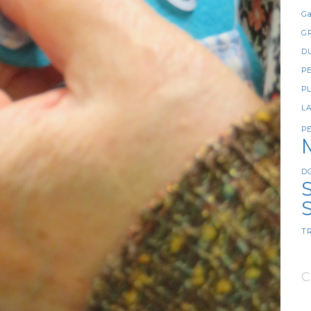
Ga
G
D
P
P
L
P
D
S
T
C
8