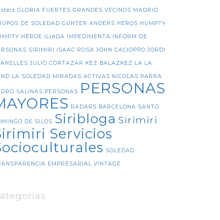
steiz
GLORIA FUERTES
GRANDES VECINOS MADRID
RUPOS DE SOLEDAD
GÜNTER ANDERS
HEROS
HUMPTY
UMPTY
HÉROE
ILIADA
IMPEDIMENTA
INFORM DE
ERSONAS SIRIMIRI
ISAAC ROSA
JOHN CACIOPPO
JORDI
LANELLES
JULIO CORTAZAR
KEZ BALAZKEZ
LA LA
AND
LA SOLEDAD
MIRADAS ACTIVAS
NICOLAS PARRA
PERSONAS
EDRO SALINAS
PERSONAS
MAYORES
RADARS BARCELONA
SANTO
Siribloga
Sirimiri
OMINGO DE SILOS
irimiri Servicios
Socioculturales
SOLEDAD
RANSPARENCIA EMPRESARIAL
VINTAGE
ategorías
DEMARZO