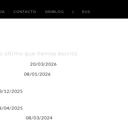
JA
CONTACTO
SIRIBLOG
|
EUS
o último que hemos escrito:
20/03/2026
uskara gara
08/01/2026
sin título)
USKARAren NAZIOARTEKO EGUNA
3/12/2025
LARA CAMPOAMOR Y SIRIMIRI
8/04/2025
08/03/2024
 de Marzo