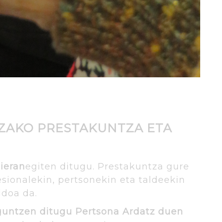
A
B
B
C
C
E
E
ZAKO PRESTAKUNTZA ETA
G
H
ieran
egiten ditugu. Prestakuntza gure
J
ionalekin, pertsonekin eta taldeekin
M
ldoa da.
P
aguntzen ditugu Pertsona Ardatz duen
P