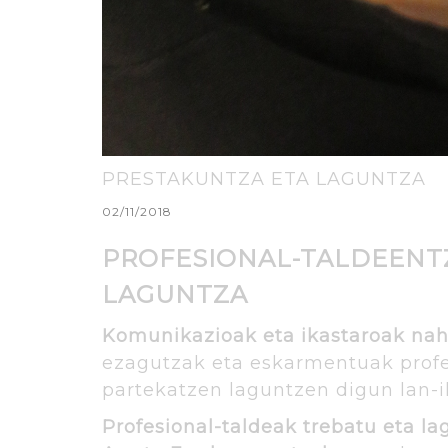
PRESTAKUNTZA ETA LAGUNTZA
02/11/2018
PROFESIONAL-TALDEENT
LAGUNTZA
Komunikazioak eta ikastaroak nah
ezagutzak eta eskarmentuak profes
partekatzen laguntzen digun lan-i
Profesional-taldeak trebatu eta l