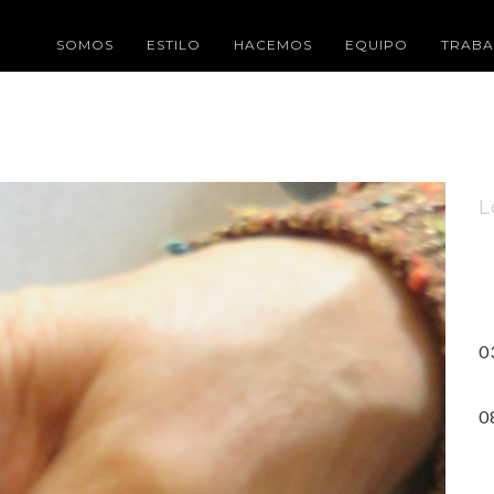
SOMOS
ESTILO
HACEMOS
EQUIPO
TRABA
L
E
(
E
0
C
0
8