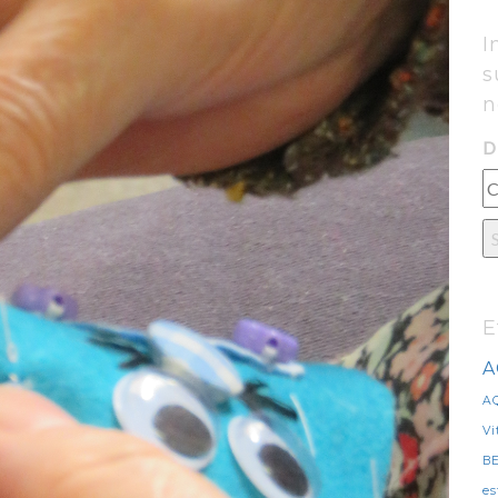
I
s
n
D
E
A
A
Vi
B
es