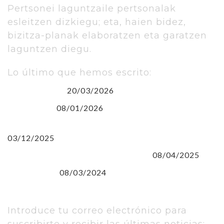
Pertsonei laguntzaile pertsonalak
esleitzen dizkiegu; eta, haien bidez,
bizitza-planak elaboratzen eta garatzen
laguntzen diegu.
Lo último que hemos escrito:
20/03/2026
Euskara gara
08/01/2026
(sin título)
EUSKARAren NAZIOARTEKO EGUNA
03/12/2025
08/04/2025
CLARA CAMPOAMOR Y SIRIMIRI
08/03/2024
8 de Marzo
Introduce tu correo electrónico para
suscribirte y recibir las últimas noticias: