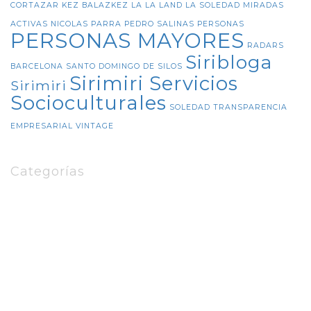
CORTAZAR
KEZ BALAZKEZ
LA LA LAND
LA SOLEDAD
MIRADAS
ACTIVAS
NICOLAS PARRA
PEDRO SALINAS
PERSONAS
PERSONAS MAYORES
RADARS
Siribloga
BARCELONA
SANTO DOMINGO DE SILOS
Sirimiri Servicios
Sirimiri
Socioculturales
SOLEDAD
TRANSPARENCIA
EMPRESARIAL
VINTAGE
Categorías
8DEMARZO
Amalia Pérez Orozco
Banco de Alimentos de Araba
BIZAN
Comision de Igualdad