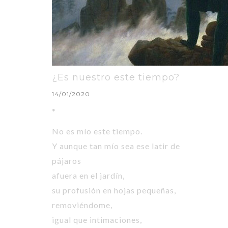
¿Es nuestro este tiempo?
14/01/2020
*
No es mío este tiempo.
Y aunque tan mío sea ese latir de
pájaros
afuera en el jardín,
su profusión en hojas pequeñas,
removiéndome,
igual que intimaciones,