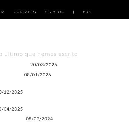
JA
CONTACTO
SIRIBLOG
|
EUS
o último que hemos escrito:
20/03/2026
uskara gara
08/01/2026
sin título)
USKARAren NAZIOARTEKO EGUNA
3/12/2025
LARA CAMPOAMOR Y SIRIMIRI
8/04/2025
08/03/2024
 de Marzo