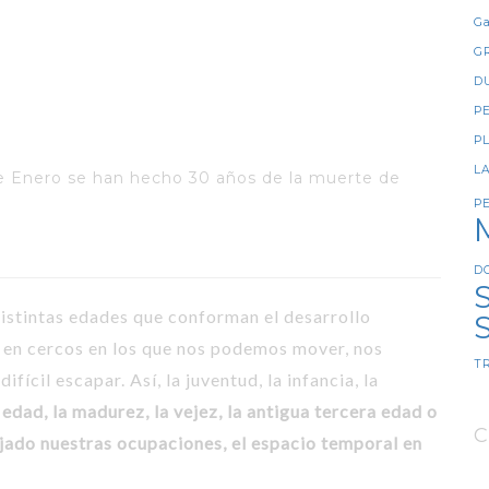
Ga
G
D
P
P
L
de Enero se han hecho 30 años de la muerte de
P
D
S
distintas edades que conforman el desarrollo
 en cercos en los que nos podemos mover, nos
T
ícil escapar. Así, la juventud, la infancia, la
 edad, la madurez, la vejez, la antigua tercera edad o
C
jado nuestras ocupaciones, el espacio temporal en
8