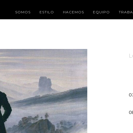
SOMOS
ESTILO
HACEMOS
EQUIPO
TRABA
L
E
(
E
0
C
0
8