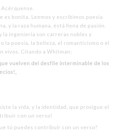
. Acérquense.
e es bonita. Leemos y escribimos poesía
, y la raza humana, está llena de pasión.
y la ingeniería son carreras nobles y
o la poesía, la belleza, el romanticismo o el
en vivos. Citando a Whitman:
que vuelven del desfile interminable de los
ecios!,
ste la vida, y la identidad, que prosigue el
ribuir con un verso!
ue tú puedes contribuir con un verso?