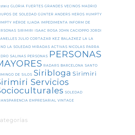
steiz
GLORIA FUERTES
GRANDES VECINOS MADRID
RUPOS DE SOLEDAD
GÜNTER ANDERS
HEROS
HUMPTY
UMPTY
HÉROE
ILIADA
IMPEDIMENTA
INFORM DE
ERSONAS SIRIMIRI
ISAAC ROSA
JOHN CACIOPPO
JORDI
LANELLES
JULIO CORTAZAR
KEZ BALAZKEZ
LA LA
AND
LA SOLEDAD
MIRADAS ACTIVAS
NICOLAS PARRA
PERSONAS
EDRO SALINAS
PERSONAS
MAYORES
RADARS BARCELONA
SANTO
Siribloga
Sirimiri
OMINGO DE SILOS
irimiri Servicios
Socioculturales
SOLEDAD
RANSPARENCIA EMPRESARIAL
VINTAGE
ategorías
DEMARZO