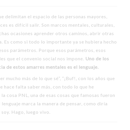
A
ue delimitan el espacio de las personas mayores,
B
es es difícil salir. Son marcos mentales, culturales,
B
has ocasiones aprender otros caminos, abrir otras
C
a. Es como si todo lo importante ya se hubiera hecho
C
 esos parámetros. Porque esos parámetros, esos
E
les que el convenio social nos impone.
Uno de los
ia de estos amarres mentales es el lenguaje.
E
G
er mucho más de lo que sé”, “¡Buf!, con los años que
me hace falta saber más, con todo lo que he
H
 la cosa PNL, una de esas cosas que famosas fueron
J
l lenguaje marca la manera de pensar, como diría
M
 soy. Hago, luego vivo.
P
P