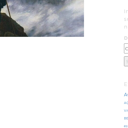
I
s
n
D
E
A
A
Vi
B
es