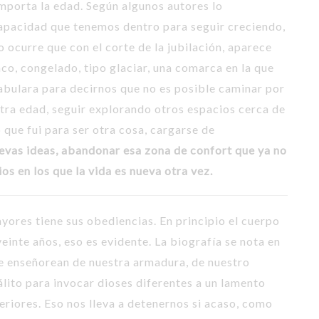
importa la edad. Según algunos autores lo
S
capacidad que tenemos dentro para seguir creciendo,
s
ocurre que con el corte de la jubilación, aparece
nco, congelado, tipo glaciar, una comarca en la que
S
abulara para decirnos que no es posible caminar por
S
stra edad, seguir explorando otros espacios cerca de
 que fui para ser otra cosa, cargarse de
uevas ideas, abandonar esa zona de confort que ya no
ios en los que la vida es nueva otra vez.
yores tiene sus obediencias. En principio el cuerpo
inte años, eso es evidente. La biografía se nota en
se enseñorean de nuestra armadura, de nuestro
lito para invocar dioses diferentes a un lamento
eriores. Eso nos lleva a detenernos si acaso, como