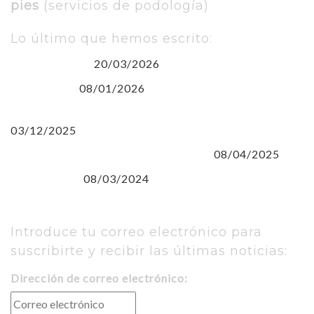
pies
(servicios de podología)
Lo último que hemos escrito:
20/03/2026
Euskara gara
08/01/2026
(sin título)
EUSKARAren NAZIOARTEKO EGUNA
03/12/2025
08/04/2025
CLARA CAMPOAMOR Y SIRIMIRI
08/03/2024
8 de Marzo
Introduce tu correo electrónico para
suscribirte y recibir las últimas noticias:
Dirección de correo electrónico: