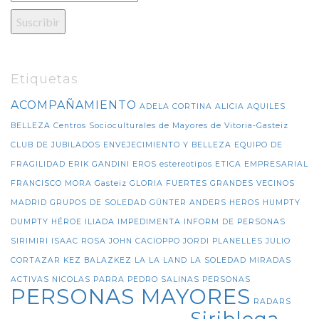
Etiquetas
ACOMPAÑAMIENTO
ADELA CORTINA
ALICIA
AQUILES
BELLEZA
Centros Socioculturales de Mayores de Vitoria-Gasteiz
CLUB DE JUBILADOS
ENVEJECIMIENTO Y BELLEZA
EQUIPO DE
FRAGILIDAD
ERIK GANDINI
EROS
estereotipos
ETICA EMPRESARIAL
FRANCISCO MORA
Gasteiz
GLORIA FUERTES
GRANDES VECINOS
MADRID
GRUPOS DE SOLEDAD
GÜNTER ANDERS
HEROS
HUMPTY
DUMPTY
HÉROE
ILIADA
IMPEDIMENTA
INFORM DE PERSONAS
SIRIMIRI
ISAAC ROSA
JOHN CACIOPPO
JORDI PLANELLES
JULIO
CORTAZAR
KEZ BALAZKEZ
LA LA LAND
LA SOLEDAD
MIRADAS
ACTIVAS
NICOLAS PARRA
PEDRO SALINAS
PERSONAS
PERSONAS MAYORES
RADARS
Siribloga