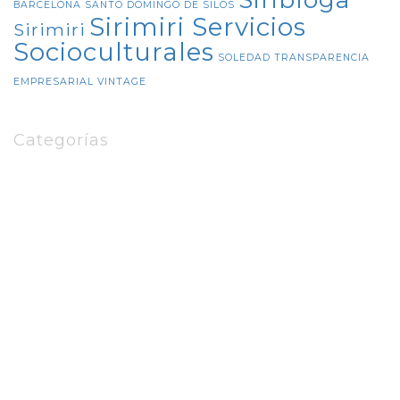
BARCELONA
SANTO DOMINGO DE SILOS
Sirimiri Servicios
Sirimiri
Socioculturales
SOLEDAD
TRANSPARENCIA
EMPRESARIAL
VINTAGE
Categorías
8DEMARZO
Amalia Pérez Orozco
Banco de Alimentos de Araba
BIZAN
Comision de Igualdad
CUIDADOS
ENTRADAS DE SIRIBLOG
Euskera